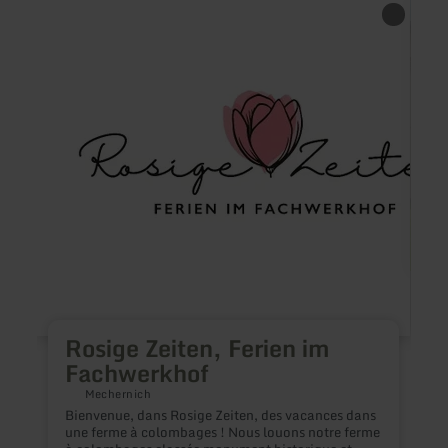
en
en
savoir
savoir
plus
plus
sur
sur
:
:
Rosige
Ferie
Zeiten,
Thull
Ferien
im
Fachwerkhof
F
Rosige Zeiten, Ferien im
N
Fachwerkhof
s
o
Mechernich
e
Bienvenue, dans Rosige Zeiten, des vacances dans
t
une ferme à colombages ! Nous louons notre ferme
E