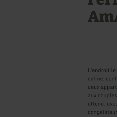
AmA
L'endroit le
calme, confo
deux appart
aux couples
attend, av
congélateur,