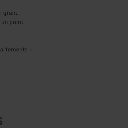
n grand
 un point
partements «
s