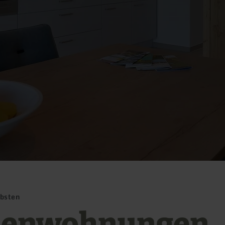
bsten
ienwohnungen