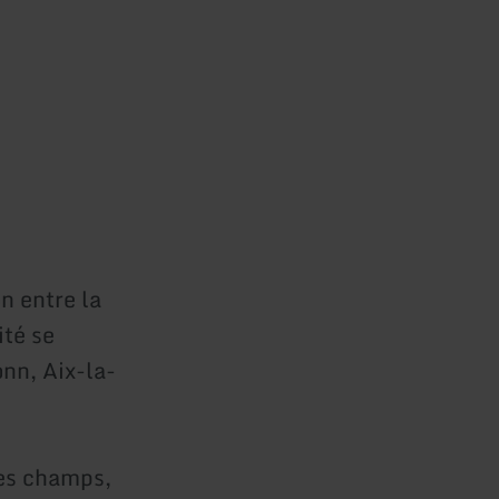
on entre la
ité se
nn, Aix-la-
les champs,