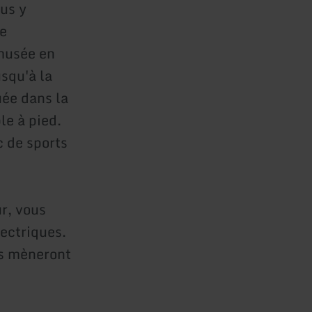
us y
ue
 musée en
squ'à la
ée dans la
e à pied.
c de sports
ur, vous
lectriques.
us mèneront