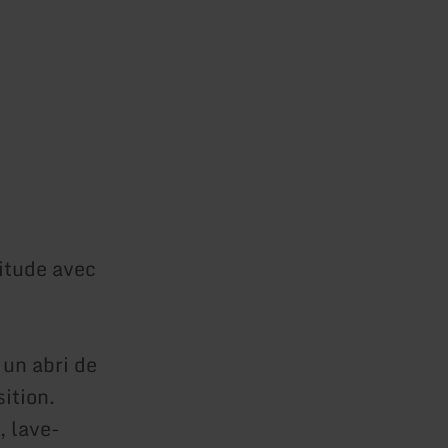
titude avec
 un abri de
ition.
, lave-