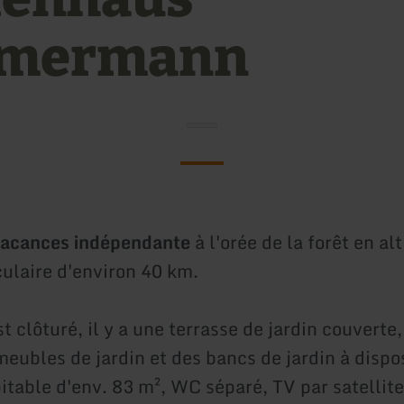
mermann
vacances indépendante
à l'orée de la forêt en al
culaire d'environ 40 km.
st clôturé, il y a une terrasse de jardin couverte,
meubles de jardin et des bancs de jardin à dispos
itable d'env. 83 m², WC séparé, TV par satellite