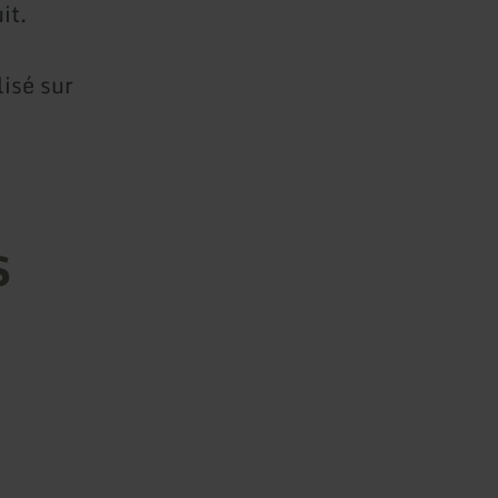
it.
lisé sur
s