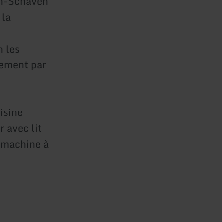
ch-Schaven
 la
n les
tement par
isine
r avec lit
 machine à