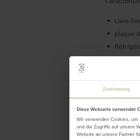
Caractérist
Lave-lin
plaque d
Réfrigér
Four à m
Machine 
Bouilloi
Zustimmung
Mixeur 
Fer à rep
Diese Webseite verwendet 
Wir verwenden Cookies, um I
und die Zugriffe auf unsere 
Website an unsere Partner fü