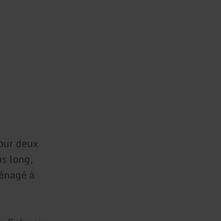
our deux
us long,
énagé à