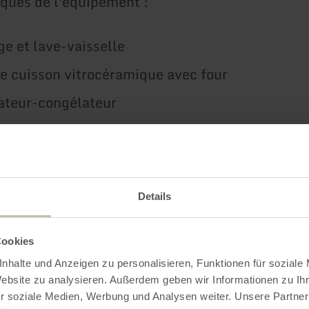
iques de l'équipement :
ge et lave-vaisselle
e cuisson vitrocéramique avec four
ateur-congélateur
icro-ondes
à café
re électrique, bouilloire à œufs
Details
plongeant
asser, séchoir à linge
Cookies
nhalte und Anzeigen zu personalisieren, Funktionen für soziale
Website zu analysieren. Außerdem geben wir Informationen zu I
r soziale Medien, Werbung und Analysen weiter. Unsere Partner