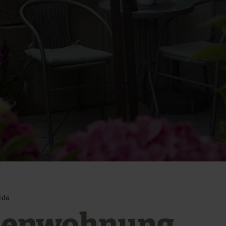
ide
ienwohnung