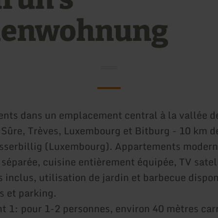
ienwohnung
nts dans un emplacement central à la vallée de
a Sûre, Trèves, Luxembourg et Bitburg - 10 km d
sserbillig (Luxembourg). Appartements moder
 séparée, cuisine entièrement équipée, TV satell
s inclus, utilisation de jardin et barbecue dispon
s et parking.
 1: pour 1-2 personnes, environ 40 mètres carr