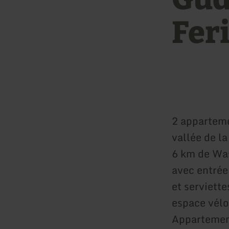
Fer
2 apparteme
vallée de l
6 km de Wa
avec entrée
et serviette
espace vélo
Appartement