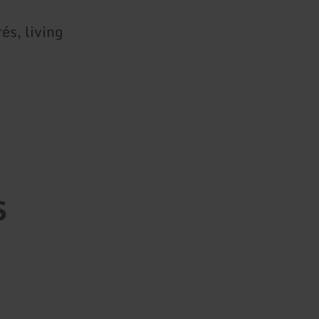
és, living
s