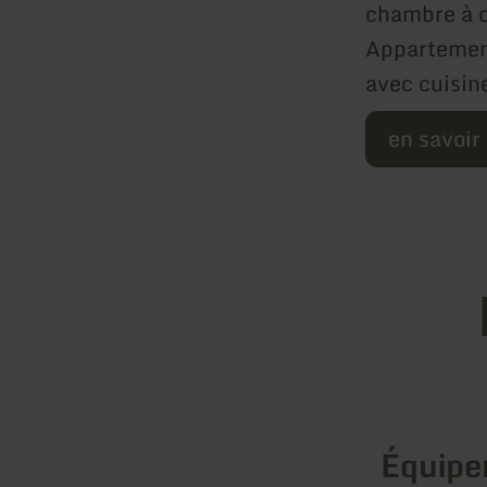
chambre à c
Appartement
avec cuisin
en savoir
Équip