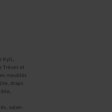
 Kyll,
e Trèves et
nes meublés
ite, draps
ible,
és, salon-