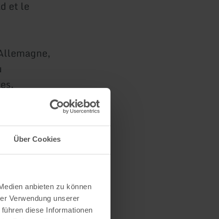
d et le
'Allemagne,
u
es.
eid ne sont
Über Cookies
est possible
 ou à
 Medien anbieten zu können
hrer Verwendung unserer
 führen diese Informationen