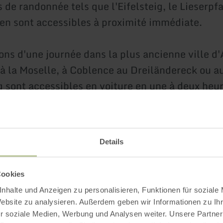
 de randonnée tels que l'Eifelsteig, le Lieserpfa
n sont accessibles à proximité immédiate.
ons d'une journée dans la plus ancienne ville d
 à la Moselle, à Coblence au Dreiländereck ou a
 sont accessibles en voiture en une à deux heur
ns d'autoroute Mehren/Vulkaneifel et Mandersch
environ.
Details
Wittlich/Wengerohr est à environ 35 km, d'où il 
Cookies
 excursions à la boucle de la Sarre, à la Moselle
nhalte und Anzeigen zu personalisieren, Funktionen für soziale
ec de nombreuses correspondances.
Website zu analysieren. Außerdem geben wir Informationen zu I
r soziale Medien, Werbung und Analysen weiter. Unsere Partner