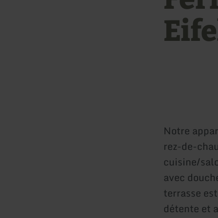
Eif
Notre appar
rez-de-chau
cuisine/sal
avec douche
terrasse es
détente et a