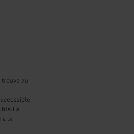
 trouve au
e
 accessible
uble.La
 à la