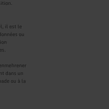
ition.
 il est le
ndonnées ou
ion
es.
lkenmehrener
nt dans un
nade ou à la