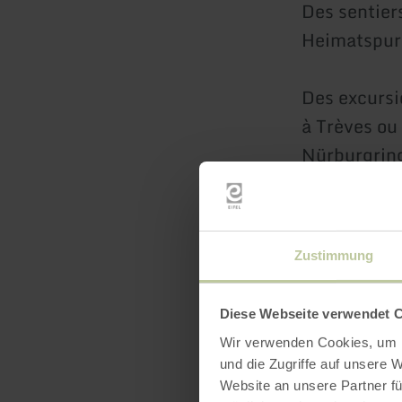
Des sentiers
Heimatspure
Des excursi
à Trèves ou
Nürburgring
Les jonctio
qu'à 12 km 
Zustimmung
La gare de 
Diese Webseite verwendet 
de faire des
Wir verwenden Cookies, um I
Cologne av
und die Zugriffe auf unsere 
Website an unsere Partner fü