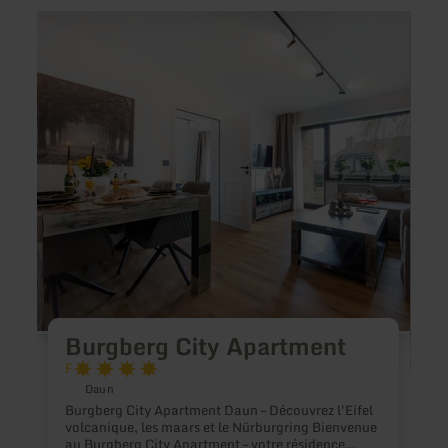
en
en
savoir
savoir
plus
plus
sur
sur
:
:
Burgberg
Berme
City
Apartment
Burgberg City Apartment
F
Daun
Burgberg City Apartment Daun – Découvrez l'Eifel
volcanique, les maars et le Nürburgring Bienvenue
au Burgberg City Apartment – votre résidence