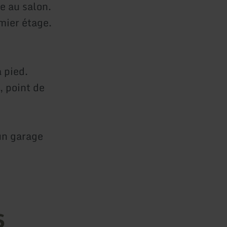
e au salon.
mier étage.
 pied.
, point de
un garage
s