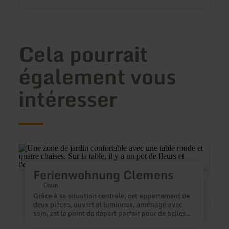
Cela pourrait
également vous
intéresser
en
en
savoir
savoir
plus
plus
Ferienwohnung Clemens
sur
sur
:
:
Daun
Ferienwohnung
Ferie
Grâce à sa situation centrale, cet appartement de
Clemens
Le
deux pièces, ouvert et lumineux, aménagé avec
Petit
soin, est le point de départ parfait pour de belles
vacances dans l'Eifel, même sans voiture. Cafés,