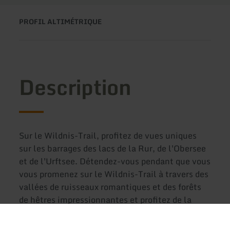
PROFIL ALTIMÉTRIQUE
Description
Sur le Wildnis-Trail, profitez de vues uniques
sur les barrages des lacs de la Rur, de l'Obersee
et de l'Urftsee. Détendez-vous pendant que vous
vous promenez sur le Wildnis-Trail à travers des
vallées de ruisseaux romantiques et des forêts
de hêtres impressionnantes et profitez de la
"nature idyllique pure".