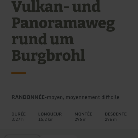
Vulkan- und
Panoramaweg
rund um
Burgbrohl
Type
Difficulté:
RANDONNÉE
-
moyen, moyennement difficile
de
circuit:
DURÉE
LONGUEUR
MONTÉE
DESCENTE
3:27 h
15,2 km
296 m
296 m