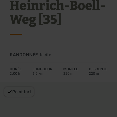
Heinrich-Boell-
Weg [35]
Type
Difficulté:
RANDONNÉE
-
facile
de
circuit:
DURÉE
LONGUEUR
MONTÉE
DESCENTE
2:00 h
6,2 km
220 m
220 m
Point fort