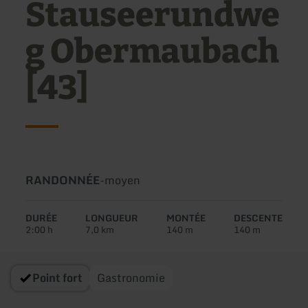
Stauseerundwe
g Obermaubach
[43]
Type
Difficulté:
RANDONNÉE
-
moyen
de
circuit:
DURÉE
LONGUEUR
MONTÉE
DESCENTE
2:00 h
7,0 km
140 m
140 m
Point fort
Gastronomie