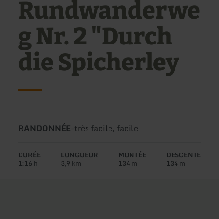
Rundwanderwe
g Nr. 2 "Durch
die Spicherley
Type
Difficulté:
RANDONNÉE
-
très facile, facile
de
circuit:
DURÉE
LONGUEUR
MONTÉE
DESCENTE
1:16 h
3,9 km
134 m
134 m