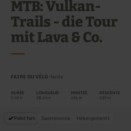
MTB: Vulkan-
Trails - die Tour
mit Lava & Co.
Type
Difficulté:
FAIRE DU VÉLO
-
facile
de
circuit:
DURÉE
LONGUEUR
MONTÉE
DESCENTE
2:45 h
28,3 km
436 m
435 m
Point fort
Gastronomie
Hébergements