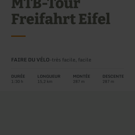
MTB-Tour
Freifahrt Eifel
Type
Difficulté:
FAIRE DU VÉLO
-
très facile, facile
de
circuit:
DURÉE
LONGUEUR
MONTÉE
DESCENTE
1:30 h
15,2 km
287 m
287 m