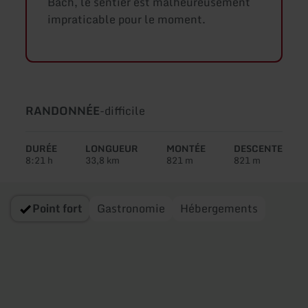
Bach, le sentier est malheureusement
impraticable pour le moment.
Type
Difficulté:
RANDONNÉE
-
difficile
de
circuit:
DURÉE
LONGUEUR
MONTÉE
DESCENTE
8:21 h
33,8 km
821 m
821 m
Point fort
Gastronomie
Hébergements