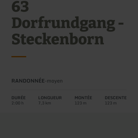
63
Dorfrundgang -
Steckenborn
Type
Difficulté:
RANDONNÉE
-
moyen
de
circuit:
DURÉE
LONGUEUR
MONTÉE
DESCENTE
2:00 h
7,3 km
123 m
123 m