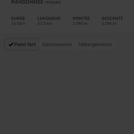
Type
Difficulté:
RANDONNÉE
-
moyen
de
circuit:
DURÉE
LONGUEUR
MONTÉE
DESCENTE
16:00 h
57,0 km
1 296 m
1 296 m
Point fort
Gastronomie
Hébergements