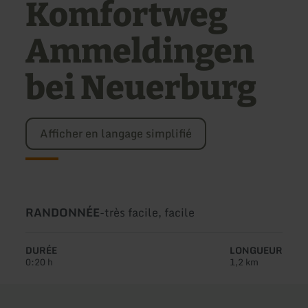
Komfortweg
Ammeldingen
bei Neuerburg
Afficher en langage simplifié
Type
Difficulté:
RANDONNÉE
-
très facile, facile
de
circuit:
DURÉE
LONGUEUR
0:20 h
1,2 km