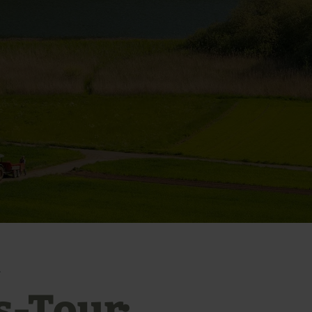
r
s-Tour: