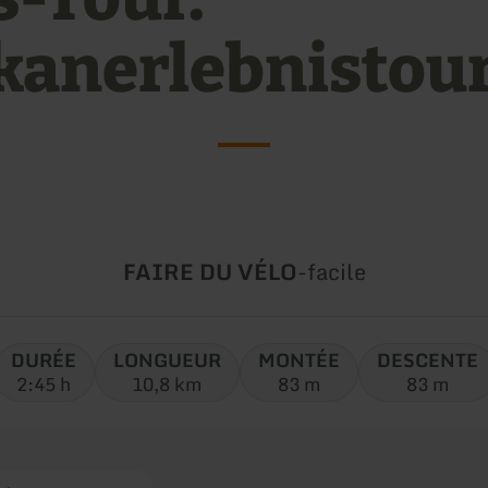
kanerlebnistou
Type
Difficulté:
FAIRE DU VÉLO
-
facile
de
circuit:
DURÉE
LONGUEUR
MONTÉE
DESCENTE
2:45 h
10,8 km
83 m
83 m