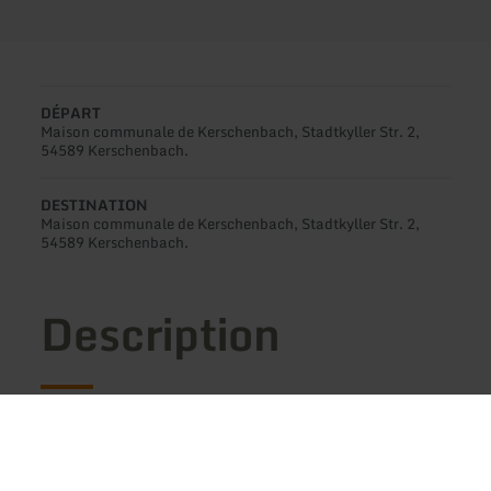
DÉPART
Maison communale de Kerschenbach, Stadtkyller Str. 2,
54589 Kerschenbach.
DESTINATION
Maison communale de Kerschenbach, Stadtkyller Str. 2,
54589 Kerschenbach.
Description
Le circuit KB 3 « Route de l'arnica » allie nature
et culture sur un parcours qui traverse la