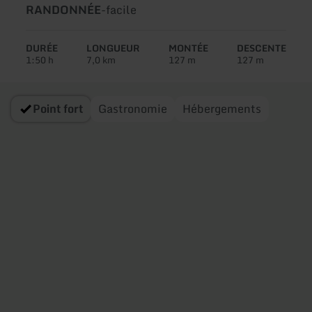
Type
Difficulté:
RANDONNÉE
-
facile
de
circuit:
DURÉE
LONGUEUR
MONTÉE
DESCENTE
1:50 h
7,0 km
127 m
127 m
Point fort
Gastronomie
Hébergements