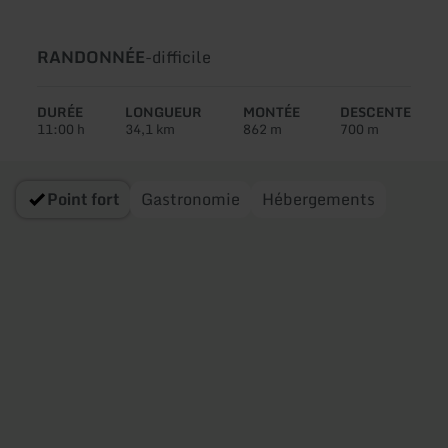
Type
Difficulté:
RANDONNÉE
-
difficile
de
circuit:
DURÉE
LONGUEUR
MONTÉE
DESCENTE
11:00 h
34,1 km
862 m
700 m
Point fort
Gastronomie
Hébergements