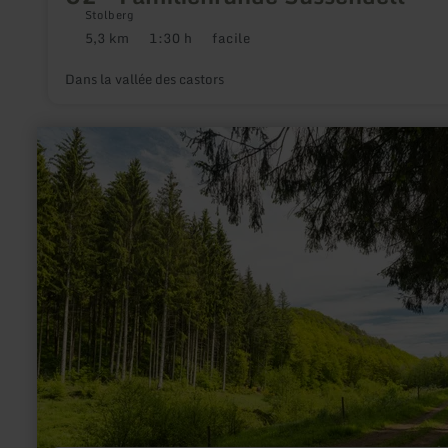
Stolberg
5,3 km
1:30 h
facile
Distance
Durée
Difficulté
:
:
:
Dans la vallée des castors
en
savoir
plus
sur
:
HeimatSpur
Keltenrundweg