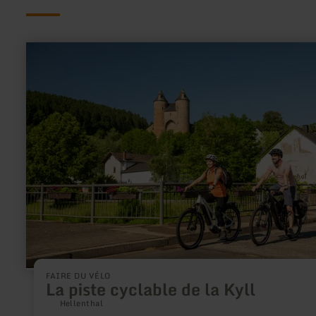
en
savoir
plus
sur
:
La
piste
cyclable
de
la
Kyll
FAIRE DU VÉLO
La piste cyclable de la Kyll
Hellenthal