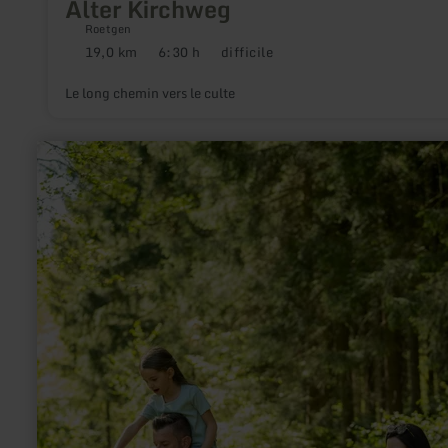
Alter Kirchweg
Roetgen
19,0 km
6:30 h
difficile
Distance
Durée
Difficulté
:
:
:
Le long chemin vers le culte
en
savoir
plus
sur
:
02
-
Familienrunde
Süssendell