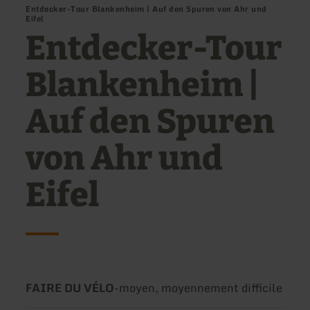
Entdecker-Tour Blankenheim | Auf den Spuren von Ahr und
Eifel
Entdecker-Tour
Blankenheim |
Auf den Spuren
von Ahr und
Eifel
Type
Difficulté:
FAIRE DU VÉLO
-
moyen, moyennement difficile
de