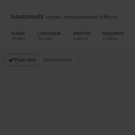
Type
Difficulté:
RANDONNÉE
-
moyen, moyennement difficile
de
circuit:
DURÉE
LONGUEUR
MONTÉE
DESCENTE
19:48 h
54,2 km
1 439 m
1 190 m
Point fort
Gastronomie