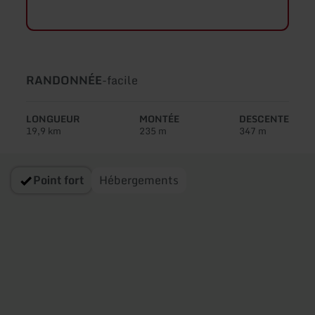
Type
Difficulté:
RANDONNÉE
-
facile
de
circuit:
LONGUEUR
MONTÉE
DESCENTE
19,9 km
235 m
347 m
Point fort
Hébergements