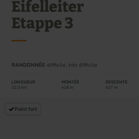
Eifelleiter
Etappe 3
Type
Difficulté:
RANDONNÉE
-
difficile, très difficile
de
circuit:
LONGUEUR
MONTÉE
DESCENTE
22,0 km
418 m
627 m
Point fort