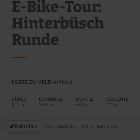
E-Bike-Tour:
Hinterbüsch
Runde
Type
Difficulté:
FAIRE DU VÉLO
-
difficile
de
circuit:
DURÉE
LONGUEUR
MONTÉE
DESCENTE
3:15 h
37,9 km
473 m
473 m
Point fort
Gastronomie
Hébergements