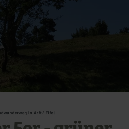
ndwanderweg in Arft/ Eifel
r 5er - grüner