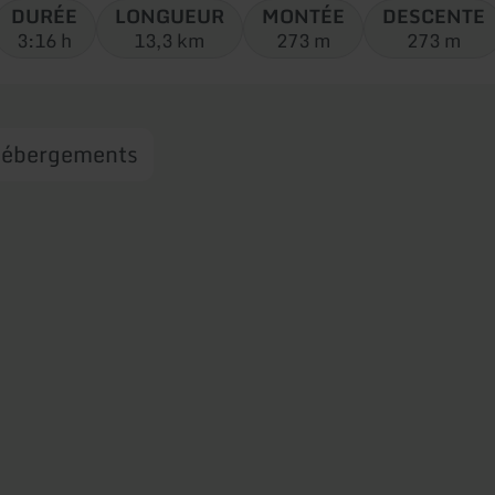
DURÉE
LONGUEUR
MONTÉE
DESCENTE
3:16 h
13,3 km
273 m
273 m
ébergements