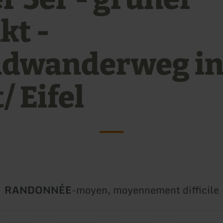
kt -
dwanderweg i
/ Eifel
Type
Difficulté:
RANDONNÉE
-
moyen, moyennement difficile
de
circuit: