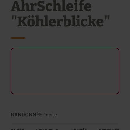
AhrSchleife
"Köhlerblicke"
Type
Difficulté:
RANDONNÉE
-
facile
de
circuit: