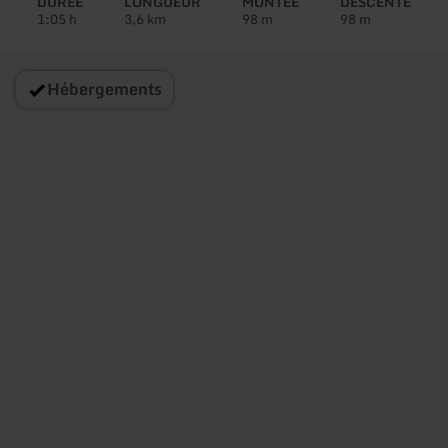
DURÉE
LONGUEUR
MONTÉE
DESCENTE
1:05 h
3,6 km
98 m
98 m
Hébergements