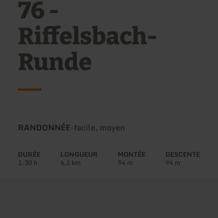
76 -
Riffelsbach-
Runde
Type
Difficulté:
RANDONNÉE
-
facile, moyen
de
circuit:
DURÉE
LONGUEUR
MONTÉE
DESCENTE
1:30 h
6,2 km
94 m
94 m