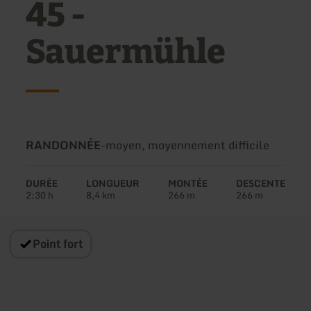
45 -
Sauermühle
Type
Difficulté:
RANDONNÉE
-
moyen, moyennement difficile
de
circuit:
DURÉE
LONGUEUR
MONTÉE
DESCENTE
2:30 h
8,4 km
266 m
266 m
Point fort