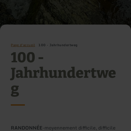
Page d'accueil
100 - Jahrhundertweg
100 -
Jahrhundertwe
g
Type
Difficulté:
RANDONNÉE
-
moyennement difficile, difficile