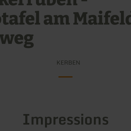
otafel am Maifel
dweg
KERBEN
Impressions