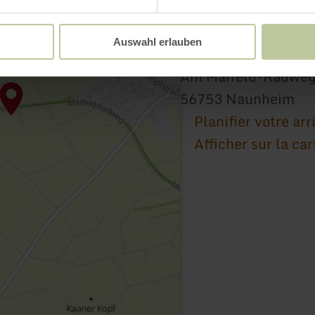
Auswahl erlauben
Infotafel - Zuckerr
Am Maifeld-Radwe
56753 Naunheim
Planifier votre arr
Afficher sur la car