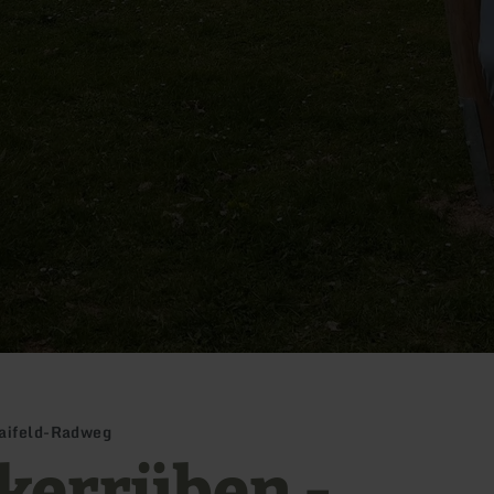
aifeld-Radweg
kerrüben -