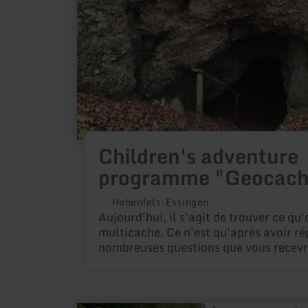
Children's adventure
programme "Geocach
Hohenfels-Essingen
Aujourd'hui, il s'agit de trouver ce qu
multicache. Ce n'est qu'après avoir r
nombreuses questions que vous recevr
coordonnées du trésor. La randonnée 
aux enfants âgés d'environ 6 à 12 an
d'au moins un adulte. Infos / Inscription
(obligatoire): Johannes Munkler, Tel.T
en