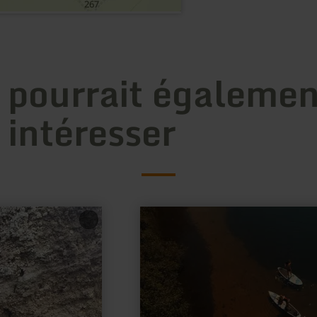
 pourrait égalemen
 intéresser
en
savoir
plus
sur
:
SUP