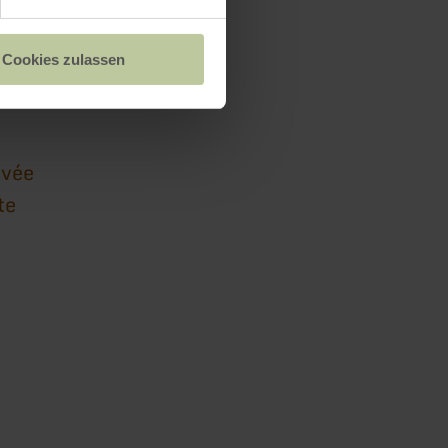
Cookies zulassen
übe
g
ivée
te