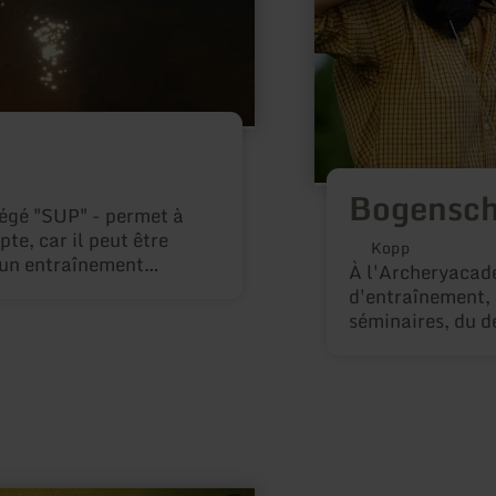
Bogensch
régé "SUP" - permet à
te, car il peut être
Kopp
 un entraînement
À l'Archeryacad
e une possibilité
d'entraînement, d
mpris des expériences
séminaires, du d
ature.