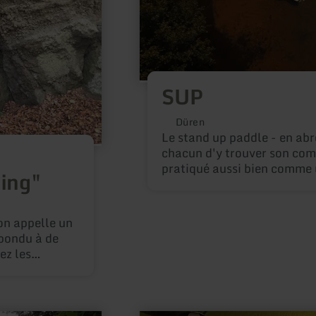
SUP
Düren
Le stand up paddle - en ab
chacun d'y trouver son comp
pratiqué aussi bien comme
ing"
physique exigeant que comm
d'excursion détendue, y co
impressionnantes dans la n
'on appelle un
épondu à de
ez les
est adaptée
s accompagnés
él. : 06591
en