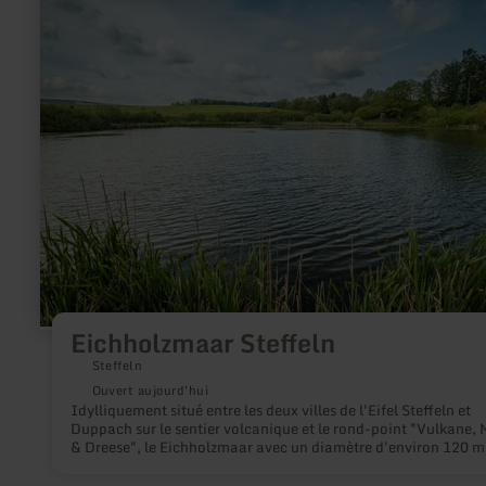
savoir
plus
sur
:
Eichholzmaar
Steffeln
Eichholzmaar Steffeln
Steffeln
Ouvert aujourd'hui
Idylliquement situé entre les deux villes de l'Eifel Steffeln et
Duppach sur le sentier volcanique et le rond-point "Vulkane,
& Dreese", le Eichholzmaar avec un diamètre d'environ 120 m
une profondeur maximale de 3 m est le plus petit et le plus
septentrional Maar de l'Eifel rempli d'eau.