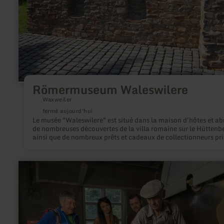
Römermuseum Waleswilere
Waxweiler
fermé aujourd'hui
Le musée "Waleswilere" est situé dans la maison d'hôtes et abr
de nombreuses découvertes de la villa romaine sur le Hüttenb
ainsi que de nombreux prêts et cadeaux de collectionneurs pri
en
savoir
plus
sur
:
Steinmetzbahnhof
mit
Tuffsteinmuseum