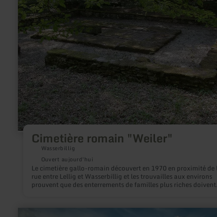
romain
"Weiler"
Cimetière romain "Weiler"
Wasserbillig
Ouvert aujourd'hui
Le cimetière gallo-romain découvert en 1970 en proximité de 
rue entre Lellig et Wasserbillig et les trouvailles aux environs
prouvent que des enterrements de familles plus riches doivent
avoir eu lieu sur cette place particulière. Les scientifiques par
de 75 à 100 après J. Ch.
en