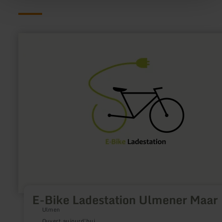
en
savoir
plus
sur
:
E-
Bike
Ladestation
Ulmener
Maar
E-Bike Ladestation Ulmener Maar
Ulmen
Ouvert aujourd'hui