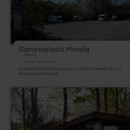
Camperplaats
Mendig
Camperplaats Mendig
Mendig
Ouvert aujourd'hui
Le parking offre de la place pour 10 mobil-homes dans la
Brauerstrasse Mendig.
en
savoir
plus
sur
:
Wohnmobilstellplätze
Deudesfeld