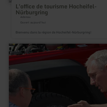
L'office de tourisme Hocheifel-
Nürburgring
Adenau
Ouvert aujourd'hui
Bienvenu dans la région de Hocheifel-Nürburgring!
en
savoir
plus
sur
:
Offroad
am
Nürburgring