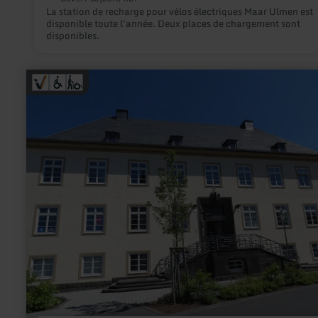
La station de recharge pour vélos électriques Maar Ulmen est
disponible toute l'année. Deux places de chargement sont
disponibles.
en
savoir
plus
sur
:
L'office
de
tourisme
Hocheifel-
Nürburgring