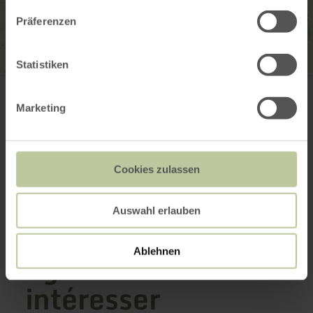
Präferenzen
Statistiken
Wohnmobil Stellplätze Obstwiese Idesheim
Hauptstraße
54636 Idesheim
Marketing
E-mail
Planifier votre arrivée
Afficher sur la carte
Cookies zulassen
Auswahl erlauben
Cela pourrait
également vous
Ablehnen
intéresser