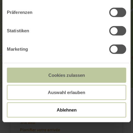
Präferenzen
Statistiken
Marketing
Cookies zulassen
GesundLand Vulkaneifel GmbH
Auswahl erlauben
Leopoldstr. 9a
54550 Daun
(0049) 6592 951370
Ablehnen
E-mail
Site web
Planifier votre arrivée