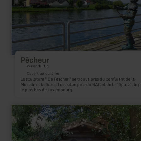
Pêcheur
Wasserbillig
Ouvert aujourd'hui
Le sculpture ''De Fescher'' se trouve près du confluent de la
Moselle et la Sûre.Il est situé près du BAC et de la "Spatz", le 
le plus bas de Luxembourg.
en
savoir
plus
sur
:
Hobbit-
Hütte