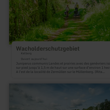
Wacholderschutzgebiet
Kelberg
Ouvert aujourd'hui
Juniperus communis Landes et prairies avec des genévriers is
sur pied jusqu'à 1,5 m de haut sur une surface d'environ 1 hec
A l'est de la localité de Zermüllen sur le Müllenberg. [Rita
Gehendges : Naturdenkmale des Landkreises Daun] Paysages
historiques L'Eifel en robe de bruyère et de genévrier du 19èm
siècle Dr. Werner Schwind, Gerolstein
en
savoir
plus
sur
:
Eichholzmaar
Steffeln