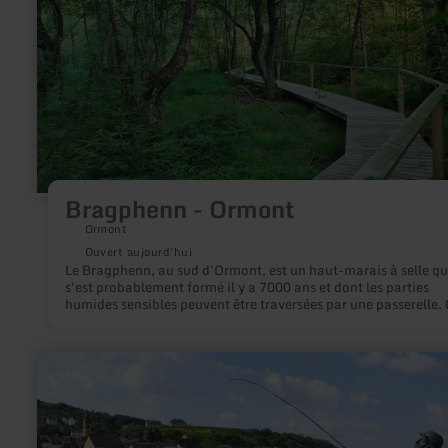
Bragphenn
-
Ormont
Bragphenn - Ormont
Ormont
Ouvert aujourd'hui
Le Bragphenn, au sud d'Ormont, est un haut-marais à selle qu
s'est probablement formé il y a 7000 ans et dont les parties
humides sensibles peuvent être traversées par une passerelle. 
l'un des derniers hauts-marais d'Allemagne.
en
savoir
plus
sur
:
Pêcheur