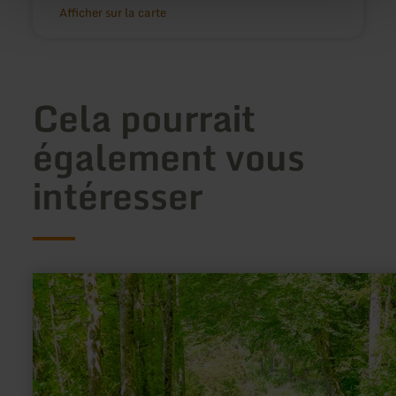
Afficher sur la carte
Cela pourrait
également vous
intéresser
en
savoir
plus
sur
:
Wacholderschutzgebiet