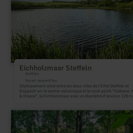
Eichholzmaar Steffeln
Steffeln
Ouvert aujourd'hui
Idylliquement situé entre les deux villes de l'Eifel Steffeln et
Duppach sur le sentier volcanique et le rond-point "Vulkane,
& Dreese", le Eichholzmaar avec un diamètre d'environ 120 m
une profondeur maximale de 3 m est le plus petit et le plus
septentrional Maar de l'Eifel rempli d'eau.
en
savoir
plus
sur
: