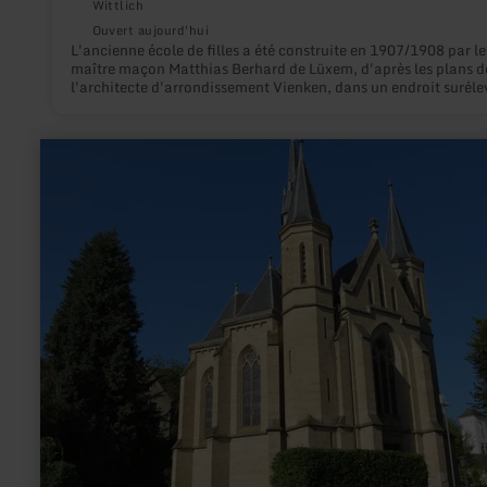
Wittlich
Ouvert aujourd'hui
L'ancienne école de filles a été construite en 1907/1908 par le
maître maçon Matthias Berhard de Lüxem, d'après les plans d
l'architecte d'arrondissement Vienken, dans un endroit suréle
la périphérie ouest du village.
en
savoir
plus
sur
:
Chapelle
de
Notre
Dame