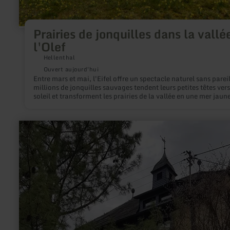
Prairies de jonquilles dans la vallé
l'Olef
Hellenthal
Ouvert aujourd'hui
Entre mars et mai, l'Eifel offre un spectacle naturel sans pareil
millions de jonquilles sauvages tendent leurs petites têtes vers
soleil et transforment les prairies de la vallée en une mer jaun
fleurs. Que ce soit dans le cadre d'une visite guidée ou par vos
propres moyens, une randonnée dans la vallée de l'Olef
(Oleftal) près de Hellenthal devient une expérience particulièr
en
pendant cette période.
savoir
plus
sur
:
Alte
Schule
Lüxem