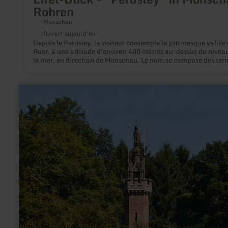
Rohren
Monschau
Ouvert aujourd'hui
Depuis le Perdsley, le visiteur contemple la pittoresque vallée 
Roer, à une altitude d'environ 400 mètres au-dessus du nivea
la mer, en direction de Monschau. Le nom se compose des ter
"Perd" pour cheval et "Ley" pour rocher.
en
savoir
plus
sur
:
Colonne
de
Marie