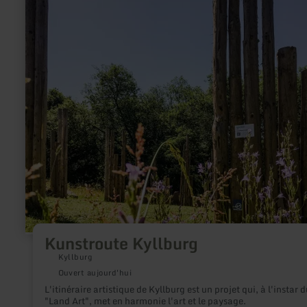
savoir
plus
sur
:
Kunstroute
Kyllburg
Kunstroute Kyllburg
Kyllburg
Ouvert aujourd'hui
L'itinéraire artistique de Kyllburg est un projet qui, à l'instar d
"Land Art", met en harmonie l'art et le paysage.