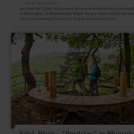
Ouvert aujourd'hui
Au cœur de l'Eifel volcanique se trouve le volcan le plus compl
d'Allemagne, le Rockeskyller Kopf. Aucun autre volcan ne montre
aussi ouvertement toutes les étapes de son évolution.
en
savoir
plus
sur
:
Eifel-
Blick
-
"Perdsley"
in
Monschau-
Rohren
Eifel-Blick - "Perdsley" in Monsch