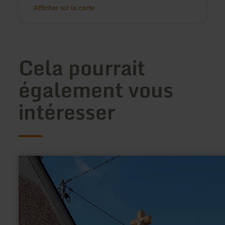
Afficher sur la carte
Cela pourrait
également vous
intéresser
en
savoir
plus
sur
:
Prangerkreuz
Dreis