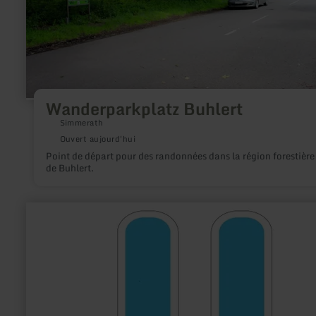
Wanderparkplatz Buhlert
Simmerath
Ouvert aujourd'hui
Point de départ pour des randonnées dans la région forestière
de Buhlert.
en
savoir
plus
sur
:
Cycling
Breuer
GbR