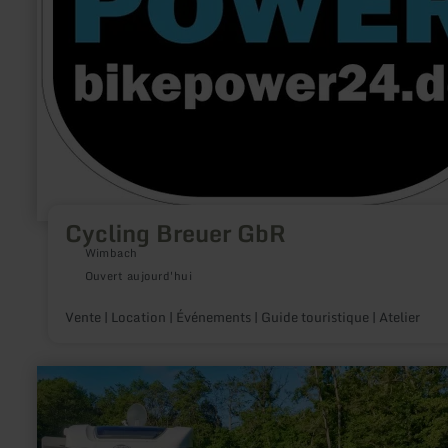
Cycling Breuer GbR
Wimbach
Ouvert aujourd'hui
Vente | Location | Événements | Guide touristique | Atelier
en
savoir
plus
sur
: