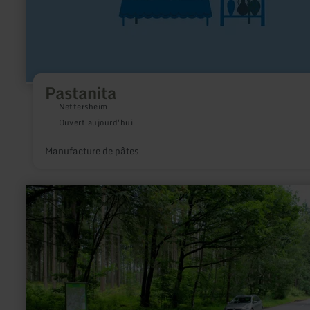
Pastanita
Nettersheim
Ouvert aujourd'hui
Manufacture de pâtes
en
savoir
plus
sur
:
Wanderparkplatz
Buhlert