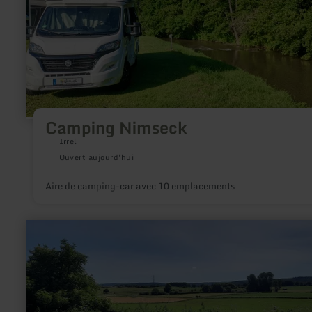
Camping
Nimseck
Camping Nimseck
Irrel
Ouvert aujourd'hui
Aire de camping-car avec 10 emplacements
en
savoir
plus
sur
:
Grube
„Zufriedenheit“