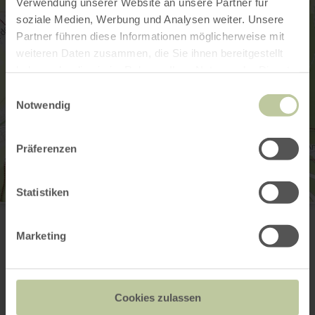
Verwendung unserer Website an unsere Partner für
soziale Medien, Werbung und Analysen weiter. Unsere
Partner führen diese Informationen möglicherweise mit
weiteren Daten zusammen, die Sie ihnen bereitgestellt
haben oder die sie im Rahmen Ihrer Nutzung der Dienste
gesammelt haben.
Einwilligungsauswahl
Notwendig
Präferenzen
Statistiken
Wanderparkplatz Hövel Steckenborn
Hechelscheid
52152 Simmerath-Steckenborn
Marketing
Planifier votre arrivée
Afficher sur la carte
Cookies zulassen