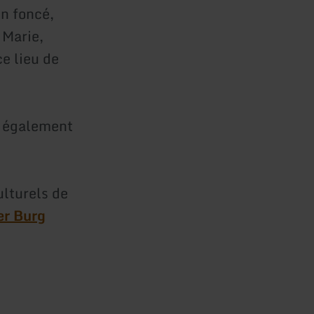
n foncé,
 Marie,
e lieu de
t également
ulturels de
er Burg