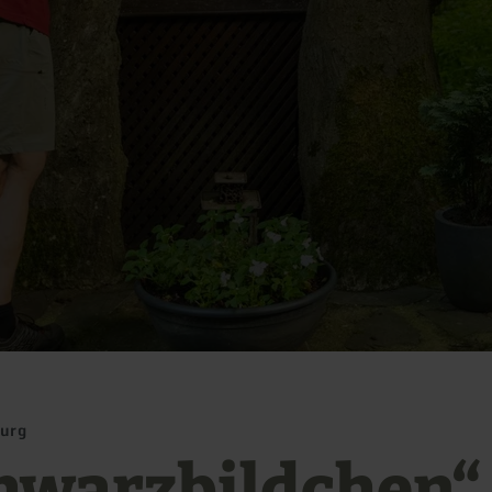
urg
hwarzbildchen“