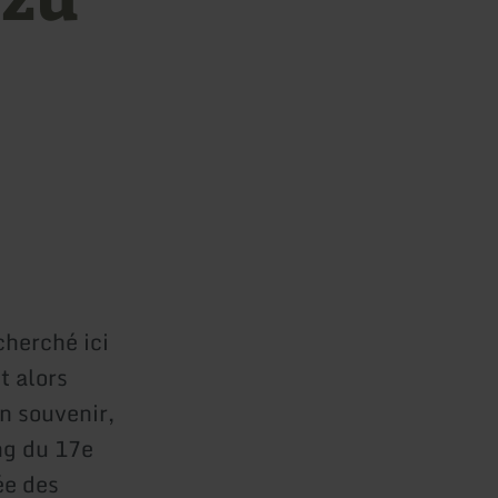
cherché ici
t alors
En souvenir,
ng du 17e
ée des