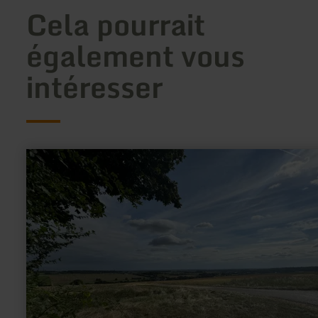
Cela pourrait
également vous
intéresser
en
savoir
plus
sur
:
Berg
mit
Weitsicht
[97]