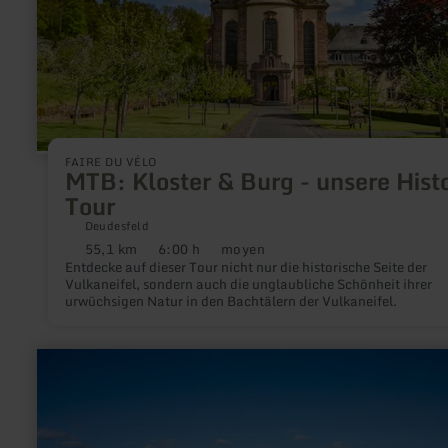
unsere
History-
Tour
FAIRE DU VÉLO
MTB: Kloster & Burg - unsere Hist
Tour
Deudesfeld
55,1 km
6:00 h
moyen
Distance
Durée
Difficulté
Entdecke auf dieser Tour nicht nur die historische Seite der
:
:
:
Vulkaneifel, sondern auch die unglaubliche Schönheit ihrer
urwüchsigen Natur in den Bachtälern der Vulkaneifel.
en
savoir
plus
sur
:
Tagebauaussichtspunkt