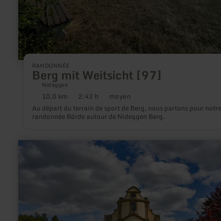
RANDONNÉE
Berg mit Weitsicht [97]
Nideggen
10,0 km
2:42 h
moyen
Distance
Durée
Difficulté
:
:
:
Au départ du terrain de sport de Berg, nous partons pour notr
randonnée Börde autour de Nideggen Berg.
en
savoir
plus
sur
:
MTB:
Kloster
&amp;
Burg
-