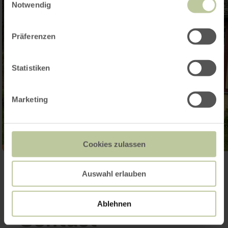
Notwendig
Präferenzen
Statistiken
Marketing
Cookies zulassen
Ouvrir la galerie
Auswahl erlauben
Ablehnen
Contact