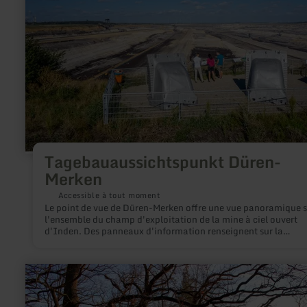
Düren-
Merken
Tagebauaussichtspunkt Düren-
Merken
Accessible à tout moment
Le point de vue de Düren-Merken offre une vue panoramique s
l'ensemble du champ d'exploitation de la mine à ciel ouvert
d'Inden. Des panneaux d'information renseignent sur la
technique, la remise en culture et le lac Indes prévu comme fu
paysage lacustre dans le bassin minier rhénan.
en
savoir
plus
sur