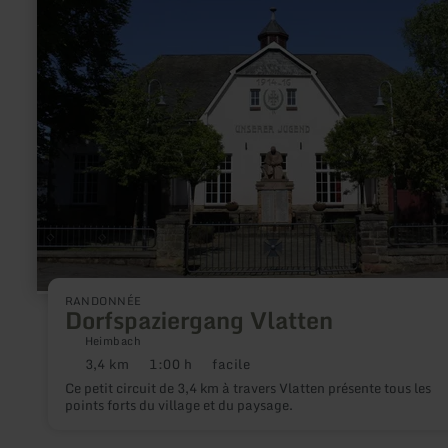
plus
sur
:
Dorfspaziergang
Vlatten
RANDONNÉE
Dorfspaziergang Vlatten
Heimbach
3,4 km
1:00 h
facile
Distance
Durée
Difficulté
:
:
:
Ce petit circuit de 3,4 km à travers Vlatten présente tous les
points forts du village et du paysage.