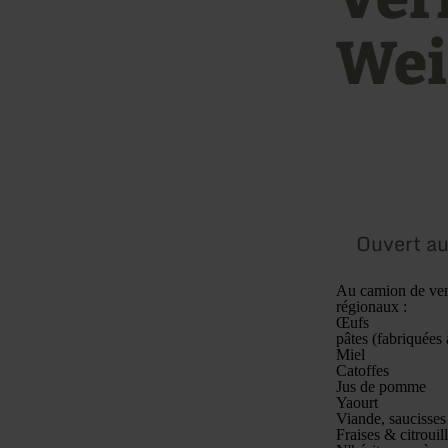
Wei
Ouvert au
Au camion de vent
régionaux :
Œufs
pâtes (fabriquées 
Miel
Catoffes
Jus de pomme
Yaourt
Viande, saucisses
Fraises & citrouil