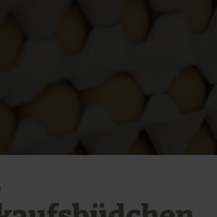
f
kaufsbüdchen