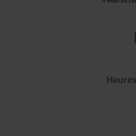
N'hésitez pas à pa
Heures