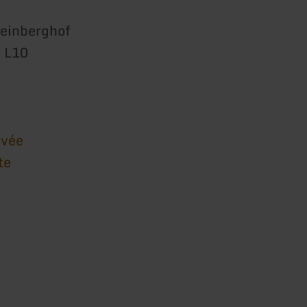
einberghof
r L10
ivée
te