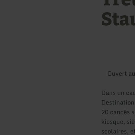
Sta
Ouvert au
Dans un cad
Destination
20 canoës so
kiosque, siè
scolaires, e