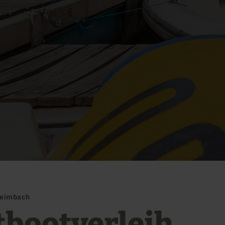
Heimbach
tbootverleih