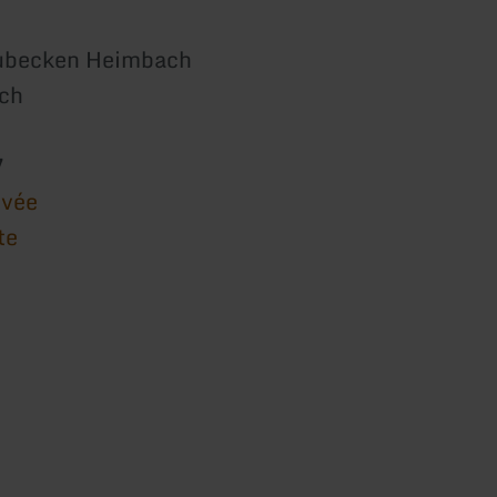
aubecken Heimbach
ch
7
ivée
te