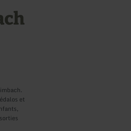
ach
eimbach.
pédalos et
nfants,
sorties