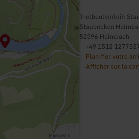
Tretbootverleih St
Staubecken Heimba
52396 Heimbach
+49 1512 127755
Planifier votre arr
Afficher sur la car