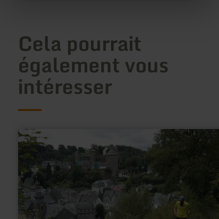
Cela pourrait
également vous
intéresser
en
savoir
plus
sur
:
Running
trail