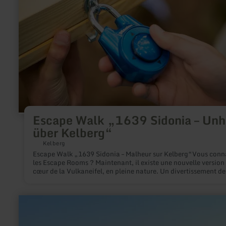
Walk
„1639
Sidonia
–
Unheil
über
Kelberg“
Escape Walk „1639 Sidonia – Unh
über Kelberg“
Kelberg
Escape Walk „1639 Sidonia – Malheur sur Kelberg“Vous conn
les Escape Rooms ? Maintenant, il existe une nouvelle version
cœur de la Vulkaneifel, en pleine nature. Un divertissement d
croisés pour toute la famille. Accompagnez l'orpheline Sidoni
dans un voyage dans le temps en 1639. Divertissement de mo
croisés pour toute la famille, des amis ou comme événement
en
d'équipe 7 lieux de défis où des énigmes liées au site doivent ê
savoir
résolues Trouverez-vous les solutions et le chemin ensemble e
plus
manière analogique, uniquement avec les outils du sac à dos 
sur