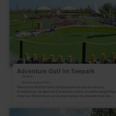
joueur Attention, à partir du 01.01.2024, nous devrons augme
:
le prix à 35,- € par sac à dos de joueur
Adventure
Golf
im
Seepark
Adventure Golf im Seepark
Zülpich
Ouvert aujourd'hui
Adventure Golf est une combinaison réussie de nature,
d'ambiance, de sport et d'aventure. Dans un cadre magnifiqu
vivez sur 18 parcours un voyage autour du monde avec des
impressions impressionnantes d'autres pays ! Sous la devise 
voyage autour du monde", les visiteurs du Seepark Zülpich pe
se lancer dans les joies du golf.
en
savoir