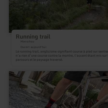
Running trail
Monschau
Ouvert aujourd'hui
Le running trail, anglicisme signifiant course à pied sur sentier
n’a rien d’une course contre la montre, l’accent étant mis sur 
parcours et le paysage traversé.
en
savoir
plus
sur
:
Querfeld
Eifel
-
Fahrradverleih
&amp;