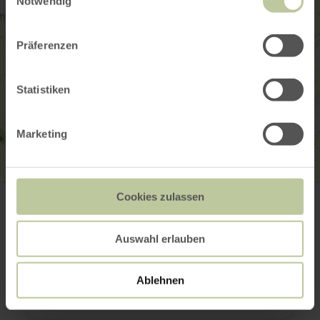
Notwendig
Präferenzen
Statistiken
Marketing
Ravelways
Cookies zulassen
In der Weide 37
52156 Monschau-Kalterherberg
+49 171 4182458
Auswahl erlauben
E-mail
Site web
Planifier votre arrivée
Ablehnen
Afficher sur la carte