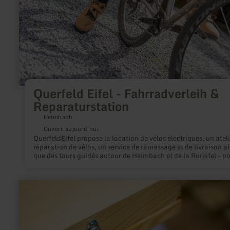
Reparaturstation
Querfeld Eifel - Fahrradverleih &
Reparaturstation
Heimbach
Ouvert aujourd'hui
QuerfeldEifel propose la location de vélos électriques, un ateli
réparation de vélos, un service de ramassage et de livraison ai
que des tours guidés autour de Heimbach et de la Rureifel - p
des excursions relaxantes ou des aventures sportives.
en
savoir
plus
sur
:
Escape