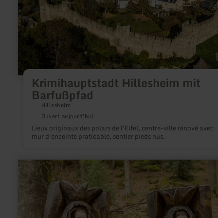
Krimihauptstadt Hillesheim mit
Barfußpfad
Hillesheim
Ouvert aujourd'hui
Lieux originaux des polars de l'Eifel, centre-ville rénové avec
mur d'enceinte praticable, sentier pieds nus.
en
savoir
plus
sur
:
Bollendorfer
Märchenpfad