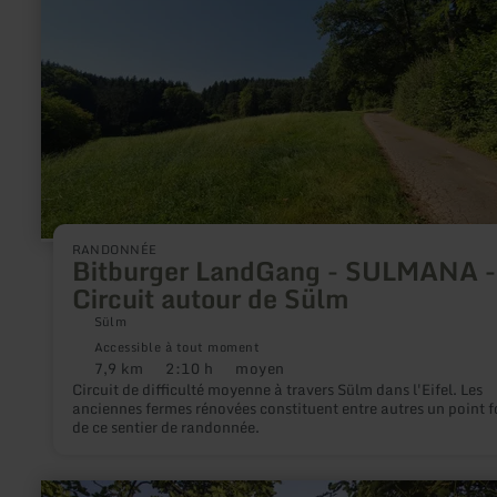
:
Bitburger
LandGang
-
SULMANA
-
Circuit
autour
de
Sülm
RANDONNÉE
Bitburger LandGang - SULMANA -
Circuit autour de Sülm
Sülm
Accessible à tout moment
7,9 km
2:10 h
moyen
Distance
Durée
Difficulté
Circuit de difficulté moyenne à travers Sülm dans l'Eifel. Les
:
:
:
anciennes fermes rénovées constituent entre autres un point f
de ce sentier de randonnée.
en