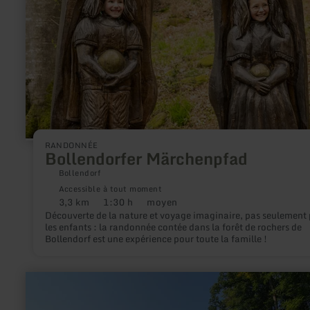
RANDONNÉE
Bollendorfer Märchenpfad
Bollendorf
Accessible à tout moment
3,3 km
1:30 h
moyen
Distance
Durée
Difficulté
Découverte de la nature et voyage imaginaire, pas seulement
:
:
:
les enfants : la randonnée contée dans la forêt de rochers de
Bollendorf est une expérience pour toute la famille !
en
savoir
plus
sur