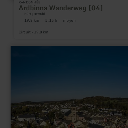
RANDONNÉE
Ardbinna Wanderweg [04]
Hürtgenwald
19,8 km
5:15 h
moyen
Distance
Durée
Difficulté
:
:
:
Circuit - 19,8 km
en
savoir
plus
sur
:
Krimihauptstadt
Hillesheim
mit
Barfußpfad