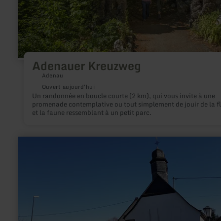
Adenauer Kreuzweg
Adenau
Ouvert aujourd'hui
Un randonnée en boucle courte (2 km), qui vous invite à une
promenade contemplative ou tout simplement de jouir de la f
et la faune ressemblant à un petit parc.
en
savoir
plus
sur
:
Kapelle
St.
Apollonia
in
Hirten