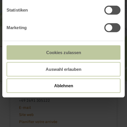
Statistiken
Marketing
Cookies zulassen
Auswahl erlauben
Addene Jong
Ablehnen
Am Markt
53518 Adenau
+49 2691 305122
E-mail
Site web
Planifier votre arrivée