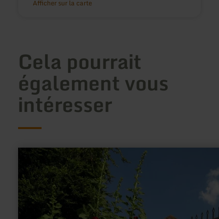
Afficher sur la carte
Cela pourrait
également vous
intéresser
en
savoir
plus
sur
:
Pfarr-
&amp;
Kräutergarten
Greimerath