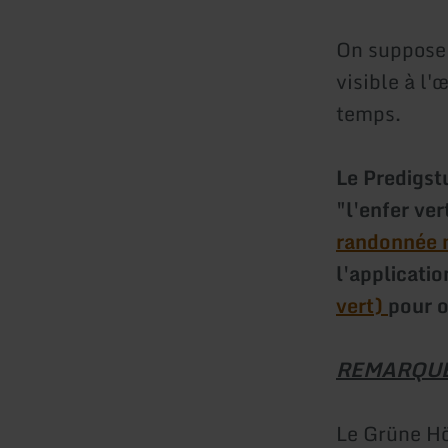
On suppose 
visible à l'
temps.
Le Predigst
"l'enfer ve
randonnée n
l'applicatio
vert)
pour o
REMARQUE
Le Grüne H