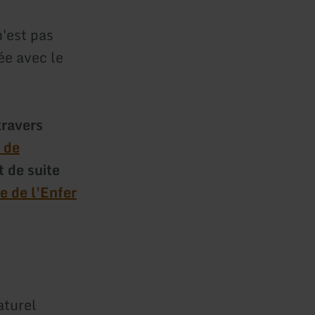
'est pas
lée avec le
travers
t de
t de suite
e de l'Enfer
aturel